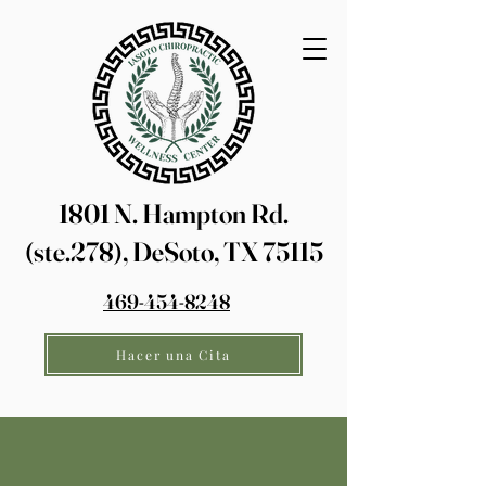
1801 N. Hampton Rd.
(ste.278), DeSoto, TX 75115
469-454-8248
Hacer una Cita