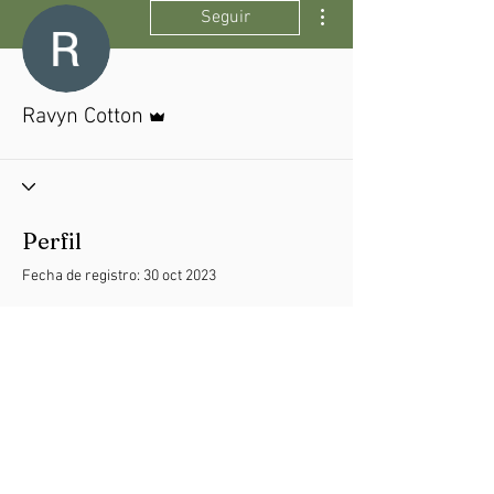
Más acciones
Seguir
Administrador
Ravyn Cotton
Perfil
Fecha de registro: 30 oct 2023
Aún no hay nada que
mostrar aquí
Cuando este miembro agregue