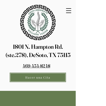
1801 N. Hampton Rd.
(ste.278), DeSoto, TX 75115
469-454-8248
Hacer una Cita