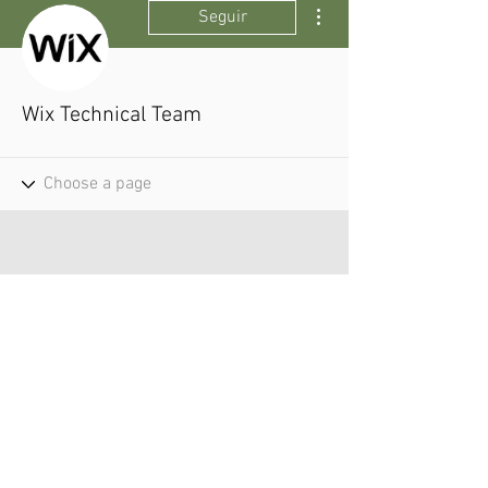
Más acciones
Seguir
Wix Technical Team