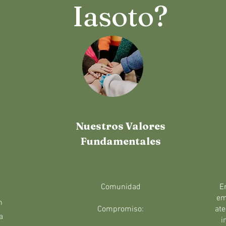
Iasoto?
Nuestros Valores
Fundamentales
Comunidad
E
em
n
Compromiso:
ate
a
i