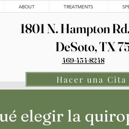
ABOUT
TREATMENTS
SP
1801 N. Hampton Rd. 
DeSoto, TX 7
469-454-8248
Hacer una Cita
ué elegir la quiro