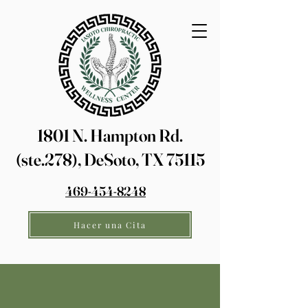
1801 N. Hampton Rd.
(ste.278), DeSoto, TX 75115
469-454-8248
Hacer una Cita