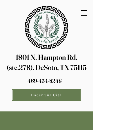
1801 N. Hampton Rd.
(ste.278), DeSoto, TX 75115
469-454-8248
Hacer una Cita