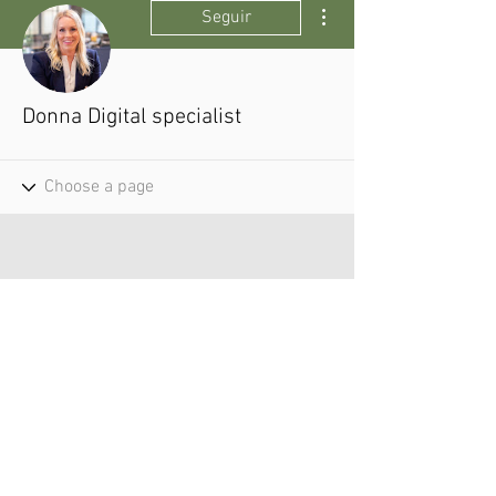
Más acciones
Seguir
Donna Digital specialist