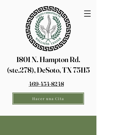
1801 N. Hampton Rd.
(ste.278), DeSoto, TX 75115
469-454-8248
Hacer una Cita