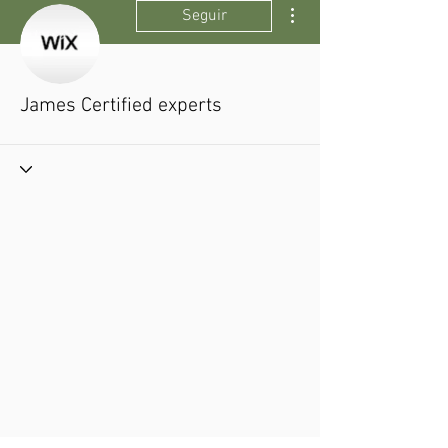
Más acciones
Seguir
James Certified experts