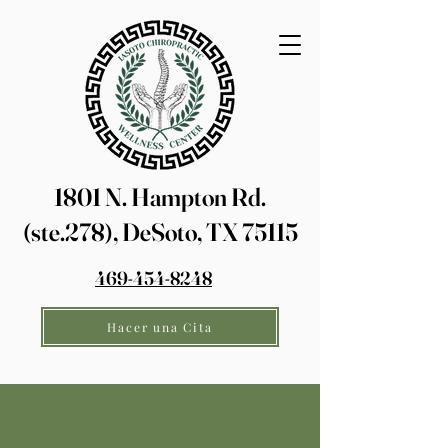
1801 N. Hampton Rd.
(ste.278), DeSoto, TX 75115
469-454-8248
Hacer una Cita